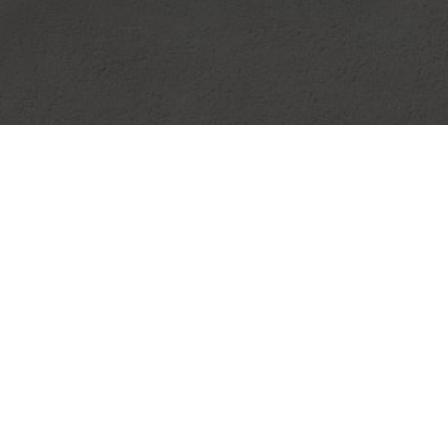
Nous trouver
Nom :
Aurelie Coiff
Adresse :
33, Rue du Sauvage
16000
Angoulême
Numéro de Siret :
79884691100021
Pour les mentions relatives à l'utilisation du service et à la
protection des données personnelles, merci de vous reporter
aux
CGU de Planity
.
AURELIE COIFF
Nous trouver
33, Rue du Sauvage